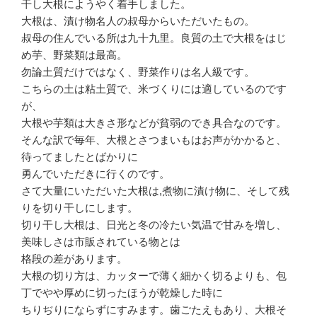
干し大根にようやく着手しました。
大根は、漬け物名人の叔母からいただいたもの。
叔母の住んでいる所は九十九里。良質の土で大根をはじ
め芋、野菜類は最高。
勿論土質だけではなく、野菜作りは名人級です。
こちらの土は粘土質で、米づくりには適しているのです
が、
大根や芋類は大きさ形などが貧弱のでき具合なのです。
そんな訳で毎年、大根とさつまいもはお声がかかると、
待ってましたとばかりに
勇んでいただきに行くのです。
さて大量にいただいた大根は,煮物に漬け物に、そして残
りを切り干しにします。
切り干し大根は、日光と冬の冷たい気温で甘みを増し、
美味しさは市販されている物とは
格段の差があります。
大根の切り方は、カッターで薄く細かく切るよりも、包
丁でやや厚めに切ったほうが乾燥した時に
ちりぢりにならずにすみます。歯ごたえもあり、大根そ