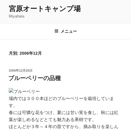
コ
宮原オートキャンプ場
ン
Miyahara
テ
ン
ツ
メニュー
へ
ス
キ
月別: 2006年12月
ッ
プ
投
2006年12月26日
稿
ブルーベリーの品種
日:
場内では３００本ほどのブルーベリーを栽培していま
す。
春には可憐な花をつけ、夏には甘い実を食し、秋には紅
葉が楽しめるなどとても魅力ある果樹です。
ほとんどが３年～４年の苗ですから、摘み取りを楽しん