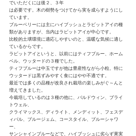
でいただくには後２、３年
は必要です。木の樹勢をつけてから実を成らすようにし
ています。
ブルーベリーには主にハイブッシュとラビットアイの種
類がありますが、当内はラビットアイが中心です。
比較的土壌環境に適応しやすいのと、温暖な気候に適し
ているからです。
ラビットアイというと、以前にはティフブルー、ホーム
ベル、ウッタードの３種でした。
ティフブルーは中玉ですが他は豊産性ながら小粒。特に
ウッタードは黒ずみやすく食にはやや不適です。
最近では多くの品種が改良され栽培の楽しみがぐ～んと
増えてきました。
今栽培しているのは３種の他に、バルドウィン、ブライ
トウェル、
クライマックス、ディライト、メンディット、フェスデ
ィバル、ブルージェム、コースタイル、ブルーシャワ
ー、
サンシャインブルーなどで、ハイブッシュに劣らず果実