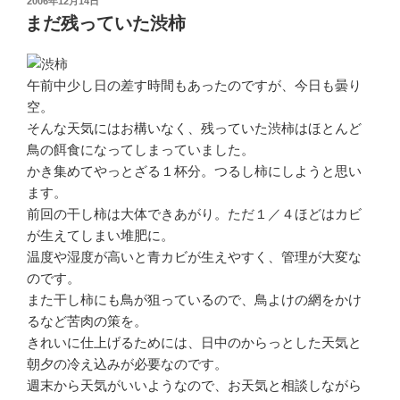
投
2006年12月14日
稿
まだ残っていた渋柿
日:
午前中少し日の差す時間もあったのですが、今日も曇り
空。
そんな天気にはお構いなく、残っていた渋柿はほとんど
鳥の餌食になってしまっていました。
かき集めてやっとざる１杯分。つるし柿にしようと思い
ます。
前回の干し柿は大体できあがり。ただ１／４ほどはカビ
が生えてしまい堆肥に。
温度や湿度が高いと青カビが生えやすく、管理が大変な
のです。
また干し柿にも鳥が狙っているので、鳥よけの網をかけ
るなど苦肉の策を。
きれいに仕上げるためには、日中のからっとした天気と
朝夕の冷え込みが必要なのです。
週末から天気がいいようなので、お天気と相談しながら