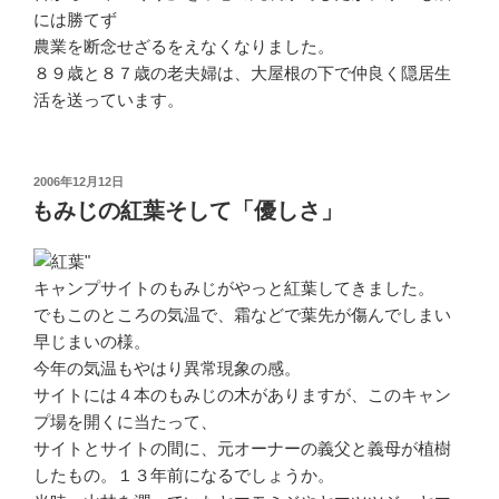
には勝てず
農業を断念せざるをえなくなりました。
８９歳と８７歳の老夫婦は、大屋根の下で仲良く隠居生
活を送っています。
投
2006年12月12日
稿
もみじの紅葉そして「優しさ」
日:
キャンプサイトのもみじがやっと紅葉してきました。
でもこのところの気温で、霜などで葉先が傷んでしまい
早じまいの様。
今年の気温もやはり異常現象の感。
サイトには４本のもみじの木がありますが、このキャン
プ場を開くに当たって、
サイトとサイトの間に、元オーナーの義父と義母が植樹
したもの。１３年前になるでしょうか。