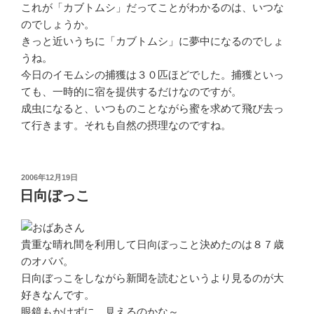
これが「カブトムシ」だってことがわかるのは、いつな
のでしょうか。
きっと近いうちに「カブトムシ」に夢中になるのでしょ
うね。
今日のイモムシの捕獲は３０匹ほどでした。捕獲といっ
ても、一時的に宿を提供するだけなのですが。
成虫になると、いつものことながら蜜を求めて飛び去っ
て行きます。それも自然の摂理なのですね。
投
2006年12月19日
稿
日向ぼっこ
日:
貴重な晴れ間を利用して日向ぼっこと決めたのは８７歳
のオババ。
日向ぼっこをしながら新聞を読むというより見るのが大
好きなんです。
眼鏡もかけずに、見えるのかな～。