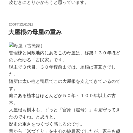
皮むきにとりかかろうと思っています。
投
2006年12月13日
稿
大屋根の母屋の重み
日:
管理棟と同敷地内にあるこの母屋は、移築１３０年ほど
のいわゆる「古民家」です。
現主で３代目。３０年程前までは、屋根は藁葺きでし
た。
随所に太い柱と鴨居でこの大屋根を支えてきているので
す。
庭にある植木はほとんどが５０年～１００年以上の古
木。
大屋根も樹木も、ずっと「宮原（屋号）」を見守ってき
たのですね。と思うと、
歴史の重さをつくづく感じるのです。
昔から「米づくり」を中心の純農家でしたが、家主も歳