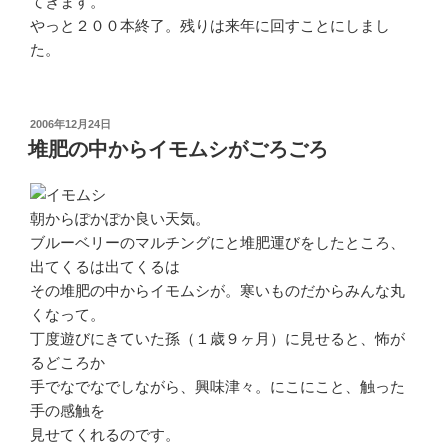
てきます。
やっと２００本終了。残りは来年に回すことにしまし
た。
投
2006年12月24日
稿
堆肥の中からイモムシがごろごろ
日:
朝からぽかぽか良い天気。
ブルーベリーのマルチングにと堆肥運びをしたところ、
出てくるは出てくるは
その堆肥の中からイモムシが。寒いものだからみんな丸
くなって。
丁度遊びにきていた孫（１歳９ヶ月）に見せると、怖が
るどころか
手でなでなでしながら、興味津々。にこにこと、触った
手の感触を
見せてくれるのです。