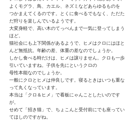
よくモグラ、鳥、カエル、ネズミなどあらゆるものを
つかまえてくるのです。とくに食べるでもなく、ただた
だ狩りを楽しんでいるようです。
大変身軽で、高い木のてっぺんまで一気に登ってしまう
ほど。
猫社会にも上下関係があるようで、ヒメはクロにはほと
んど無抵抗。年齢の差、体重の差なのでしょうか。
しかし食べる時だけは、ヒメは譲りません。クロも一歩
引いていますね。子供を先にというクロの
母性本能なのでしょうか。
一般にクロとヒメは仲良しです。寝るときはいつも重な
って丸くなっています。
本当は「クロ＆ヒメ」で看板にゃんことしたいのです
が。
せめて「招き猫」で、ちょこんと受付前にでも座ってい
てほしのですがね。