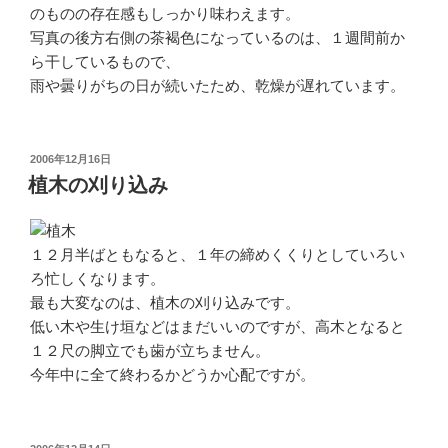
のものの存在感もしっかり味わえます。
写真の後方右側の茶褐色になっているのは、１週間前か
ら干しているもので、
雨や曇りがちの日が続いたため、乾燥が遅れています。
投
2006年12月16日
稿
植木の刈り込み
日:
１２月半ばともなると、１年の締めくくりとしていろい
ろ忙しくなります。
最も大変なのは、植木の刈り込みです。
低い木や生け垣などはまだいいのですが、高木となると
１２尺の脚立でも歯が立ちません。
今年中に全て終わるかどうか心配ですが。