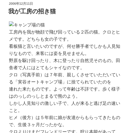
投
2006年12月11日
稿
我が工房の招き猫
日:
工房内を我が物顔で飛び回っている２匹の猫。クロとヒ
メです。どちらも女の子です。
看板猫と言いたいのですが、何せ勝手者でしかも人見知
りなもので、来客には姿を見せません。
野原を駆け回ったり、木に登ったり自然児そのもの。田
舎者で人にはとてもシャイなのです。
クロ（写真手前）は７年前、親しくさせていただいてい
る「実谷オートキャンプ場」に捨てられていたのを
連れた来たものです。よって年齢は不詳です。歩く様子
はのっしのっしとまるで熊のよう。
しかし人見知りの激しい子で、人が来ると逃げ足の速い
こと。
ヒメ（後方）は５年前に娘が友達からもらってきたもの
で、生後３ヶ月だったかな。
クロよりはまだフレンドリーです。狩り本能があって、