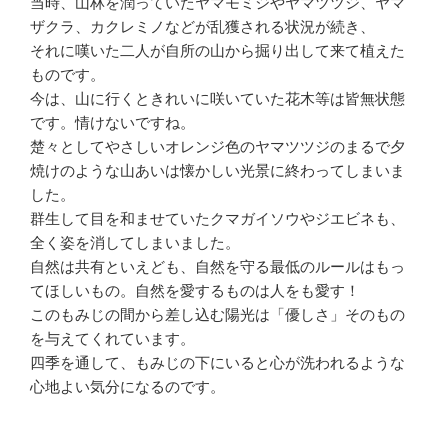
当時、山林を潤っていたヤマモミジやヤマツツジ、ヤマ
ザクラ、カクレミノなどが乱獲される状況が続き、
それに嘆いた二人が自所の山から掘り出して来て植えた
ものです。
今は、山に行くときれいに咲いていた花木等は皆無状態
です。情けないですね。
楚々としてやさしいオレンジ色のヤマツツジのまるで夕
焼けのような山あいは懐かしい光景に終わってしまいま
した。
群生して目を和ませていたクマガイソウやジエビネも、
全く姿を消してしまいました。
自然は共有といえども、自然を守る最低のルールはもっ
てほしいもの。自然を愛するものは人をも愛す！
このもみじの間から差し込む陽光は「優しさ」そのもの
を与えてくれています。
四季を通して、もみじの下にいると心が洗われるような
心地よい気分になるのです。