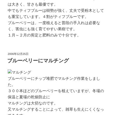
は大きく、甘さも最優です。
中でもティフブルーは樹勢が強く、丈夫で受粉木として
も重宝しています。４割がティフブルーです。
ブルーベリーは、一度植えると普段の手入れは必要な
く、害虫にも強く育てやすい果樹です。
１月～２月の剪定と肥料のみで十分です。
投
2006年12月25日
稿
ブルーベリーにマルチング
日:
ブルーベリーにチップ堆肥でマルチング作業をしまし
た。
３００本ほどのブルーベリーを植えていますが、冬場の
保温と夏場の乾燥防止に
マルチングは大切なのです。
又マルチングすることによって、雑草も生えにくくなっ