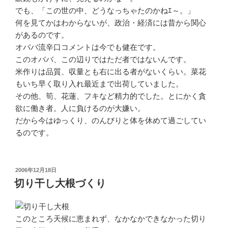
でも、「この世の中、どうなっちゃたのかねｴ～。」
何を見てかはわからないが、政治・経済には昔から関心
があるのです。
オババ流辛口コメントは今でも健在です。
このオババ、この辺りではただ者ではないんです。
米作りは品質、収量とも右に出る者がないくらい。菜花
もいち早く取り入れ最近まで出荷していました。
その他、筍、花蓮、フキなど精力的でした。とにかく貪
欲に働き者。人に負けるのが大嫌い。
だから今はゆっくり、のんびりと体を休めて過ごしてい
るのです。
投
2006年12月18日
稿
切り干し大根づくり
日:
このところ天候に恵まれず、なかなかできなかった切り