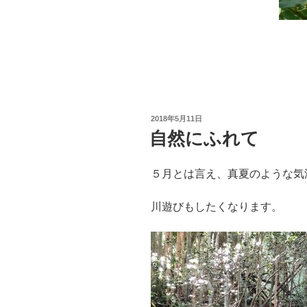
投
2018年5月11日
稿
自然にふれて
日:
５月とは言え、真夏のような気
川遊びもしたくなります。