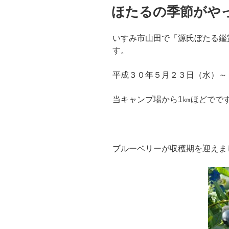
稿
ほたるの季節がや
日:
いすみ市山田で「源氏ぼたる鑑
す。
平成３０年５月２３日（水）～
当キャンプ場から1㎞ほどでで
ブルーベリーが収穫期を迎えま