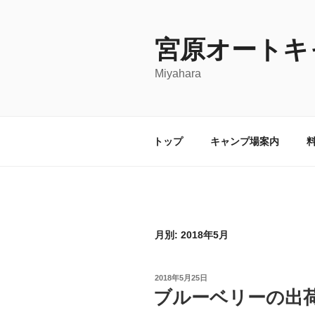
コ
ン
宮原オートキ
テ
ン
Miyahara
ツ
へ
ス
キ
トップ
キャンプ場案内
ッ
プ
月別: 2018年5月
投
2018年5月25日
稿
ブルーベリーの出
日: