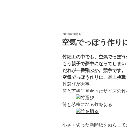
投
2007年10月4日
稿
空気でっぽう作り
日:
竹細工の中でも、空気でっぽう
もう親子で夢中になってしまい
だれが一番飛ぶか。競争です。
空気でっぽう作りに、是非挑戦
竹選びが大事。
筒と芯棒に見合ったサイズの竹
筒と芯棒になる竹を切る
小さく切った新聞紙をぬらして