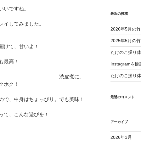
いいですね。
最近の投稿
。
レイしてみました。
2026年5月
2025年5月
開けて、甘いよ！
たけのこ掘り
も最高！
Instagram
たけのこ掘り
丹沢栗。 渋皮煮に。
ホク！
最近のコメント
で、中身はちょっぴり。でも美味！
て、こんな遊びを！
アーカイブ
2026年3月