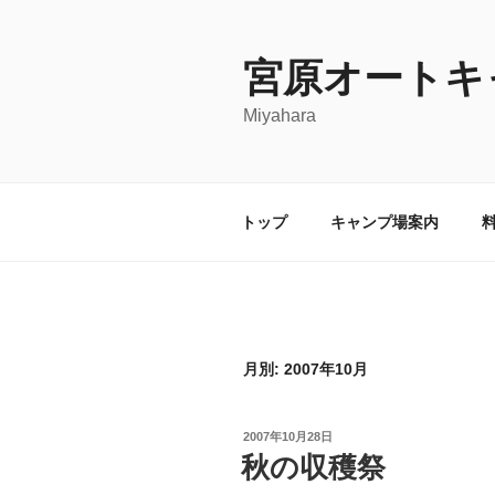
コ
ン
宮原オートキ
テ
ン
Miyahara
ツ
へ
ス
キ
トップ
キャンプ場案内
ッ
プ
月別: 2007年10月
投
2007年10月28日
稿
秋の収穫祭
日: