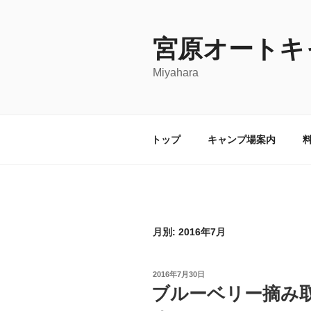
コ
ン
宮原オートキ
テ
ン
Miyahara
ツ
へ
ス
キ
トップ
キャンプ場案内
ッ
プ
月別: 2016年7月
投
2016年7月30日
稿
ブルーベリー摘み
日: