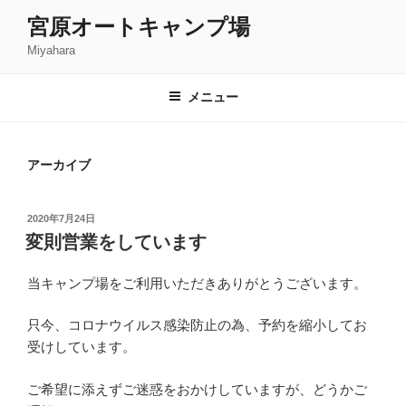
コ
宮原オートキャンプ場
ン
Miyahara
テ
ン
ツ
メニュー
へ
ス
キ
アーカイブ
ッ
プ
投
2020年7月24日
稿
変則営業をしています
日:
当キャンプ場をご利用いただきありがとうございます。
只今、コロナウイルス感染防止の為、予約を縮小してお
受けしています。
ご希望に添えずご迷惑をおかけしていますが、どうかご